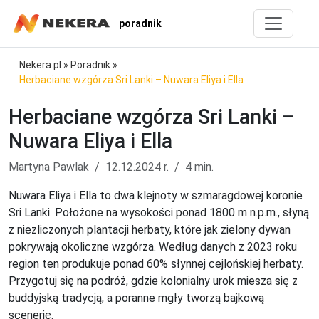
poradnik
Nekera.pl
»
Poradnik
»
Herbaciane wzgórza Sri Lanki – Nuwara Eliya i Ella
Herbaciane wzgórza Sri Lanki –
Nuwara Eliya i Ella
Martyna Pawlak
12.12.2024 r.
4 min.
Nuwara Eliya i Ella to dwa klejnoty w szmaragdowej koronie
Sri Lanki. Położone na wysokości ponad 1800 m n.p.m., słyną
z niezliczonych plantacji herbaty, które jak zielony dywan
pokrywają okoliczne wzgórza. Według danych z 2023 roku
region ten produkuje ponad 60% słynnej cejlońskiej herbaty.
Przygotuj się na podróż, gdzie kolonialny urok miesza się z
buddyjską tradycją, a poranne mgły tworzą bajkową
scenerię.