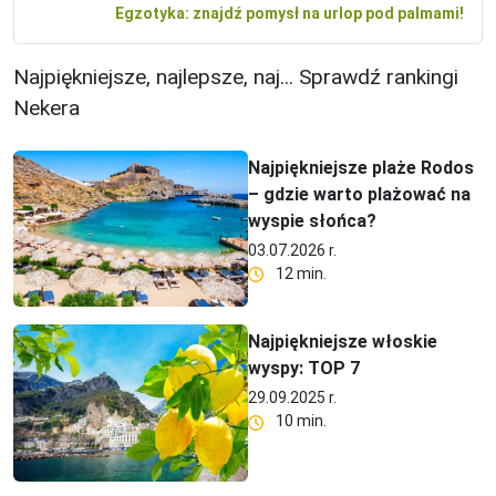
Egzotyka: znajdź pomysł na urlop pod palmami!
Najpiękniejsze, najlepsze, naj... Sprawdź rankingi
Nekera
Najpiękniejsze plaże Rodos
– gdzie warto plażować na
wyspie słońca?
03.07.2026 r.
12 min.
Najpiękniejsze włoskie
wyspy: TOP 7
29.09.2025 r.
10 min.