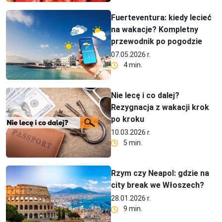
Fuerteventura: kiedy lecieć
na wakacje? Kompletny
przewodnik po pogodzie
07.05.2026 r.
4 min.
Nie lecę i co dalej?
Rezygnacja z wakacji krok
po kroku
10.03.2026 r.
5 min.
Rzym czy Neapol: gdzie na
city break we Włoszech?
28.01.2026 r.
9 min.