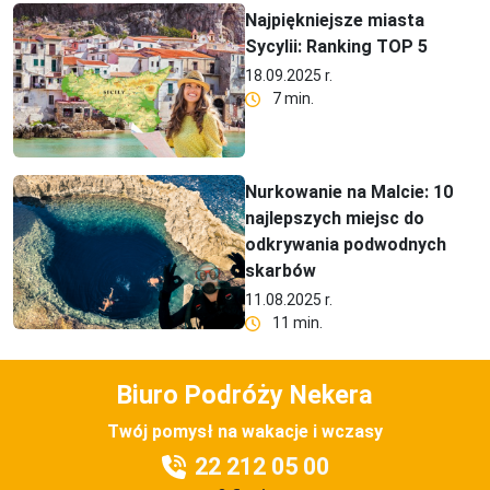
Najpiękniejsze miasta
Sycylii: Ranking TOP 5
18.09.2025 r.
7 min.
Nurkowanie na Malcie: 10
najlepszych miejsc do
odkrywania podwodnych
skarbów
11.08.2025 r.
11 min.
Biuro Podróży Nekera
Twój pomysł na wakacje i wczasy
22 212 05 00