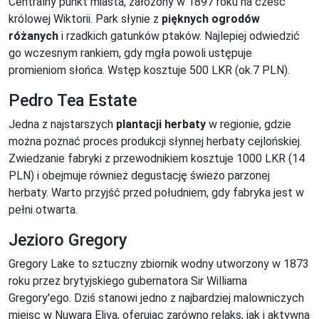
Centralny punkt miasta, założony w 1897 roku na cześć
królowej Wiktorii. Park słynie z
pięknych ogrodów
różanych
i rzadkich gatunków ptaków. Najlepiej odwiedzić
go wczesnym rankiem, gdy mgła powoli ustępuje
promieniom słońca. Wstęp kosztuje 500 LKR (ok.7 PLN).
Pedro Tea Estate
Jedna z najstarszych
plantacji herbaty
w regionie, gdzie
można poznać proces produkcji słynnej herbaty cejlońskiej.
Zwiedzanie fabryki z przewodnikiem kosztuje 1000 LKR (14
PLN) i obejmuje również degustację świeżo parzonej
herbaty. Warto przyjść przed południem, gdy fabryka jest w
pełni otwarta.
Jezioro Gregory
Gregory Lake to sztuczny zbiornik wodny utworzony w 1873
roku przez brytyjskiego gubernatora Sir Williama
Gregory'ego. Dziś stanowi jedno z najbardziej malowniczych
miejsc w Nuwara Eliya, oferując zarówno relaks, jak i aktywną