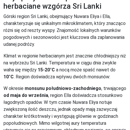
herbaciane wzgórza Sri Lanki
Górski region Sri Lanki, obejmujący Nuwara Eliya i Ella,
charakteryzuje się unikalnym mikroklimatem, który znacząco
różni się od reszty wyspy. Znajomość lokalnych warunków
pogodowych i sezonowości jest kluczowa dla zaplanowania
udanej podróży.
Klimat w regionie herbacianym jest znacznie chłodniejszy niż
na wybrzeżu Sri Lanki. Temperatura w ciągu dnia zwykle
waha się między
15-20°C
a nocą może spaść nawet do
10°C
. Region doświadcza wpływu dwóch monsunów:
W okresie
monsunu południowo-zachodniego
, trwającego
od maja do września
, region Ella doświadcza stosunkowo
łagodnych opadów. W tym czasie Nuwara Eliya notuje
zwiększoną ilość deszczu, jednak opady mają zazwyczaj
charakter krótkotrwały i występują głównie w godzinach
popołudniowych. Mimo wilgotnej aury temperatura