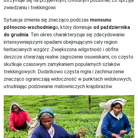
utrzymuje się na przyjemnym, chłodnym poziomie, co sprzyja
zwiedzaniu i trekkingowi.
Sytuacja zmienia się znacząco podczas
monsunu
północno-wschodnieg
o, który dominuje
od października
do grudnia
. Ten okres charakteryzuje się zdecydowanie
intensywniejszymi opadami obejmującymi cały region
herbacianych wzgórz. Zwiększona wilgotność i obfite
deszcze stwarzają realne zagrożenie osuwiskami, co często
skutkuje czasowym zamykaniem popularnych szlaków
trekkingowych. Dodatkowo częsta mgła i zachmurzenie
znacząco ograniczają widoczność w punktach widokowych,
utrudniając podziwianie malowniczych krajobrazów.