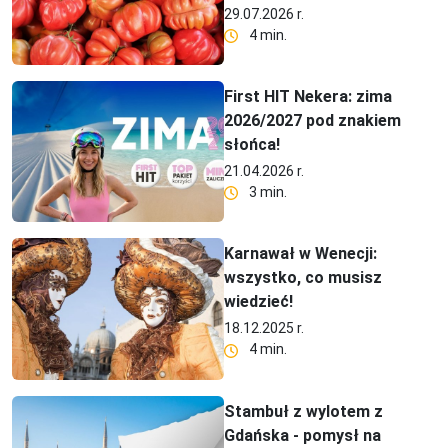
29.07.2026 r.
4 min.
First HIT Nekera: zima
2026/2027 pod znakiem
słońca!
21.04.2026 r.
3 min.
Karnawał w Wenecji:
wszystko, co musisz
wiedzieć!
18.12.2025 r.
4 min.
Stambuł z wylotem z
Gdańska - pomysł na