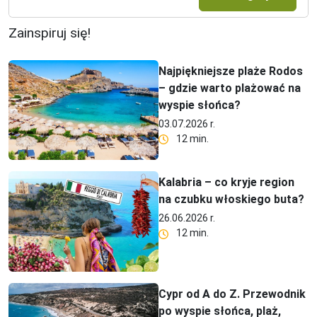
Zainspiruj się!
Najpiękniejsze plaże Rodos
– gdzie warto plażować na
wyspie słońca?
03.07.2026 r.
12 min.
Kalabria – co kryje region
na czubku włoskiego buta?
26.06.2026 r.
12 min.
Cypr od A do Z. Przewodnik
po wyspie słońca, plaż,