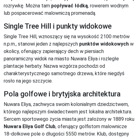
rozrywkę. Można tam
popływać łódką
, rowerem wodnym
lub pospacerować malowniczą promenadą.
Single Tree Hill i punkty widokowe
Single Tree Hill, wznoszący się na wysokość 2100 metrów
n.p.m., stanowi jeden z najlepszych
punktów widokowych
w
okolicy, oferujący zapierający dech w piersiach
panoramiczny widok na miasto Nuwara Eliya i rozległe
plantacje herbaty. Nazwa wzgórza pochodzi od
charakterystycznego samotnego drzewa, które niegdyś
rosło na jego szczycie.
Pola golfowe i brytyjska architektura
Nuwara Eliya, zachwyca swoim kolonialnym dziedzictwem,
którego najlepszym świadectwem jest lokalna architektura.
Sercem sportowego życia miasta jest założony w 1889 roku
Nuwara Eliya Golf Club
, oferujący golfistom malownicze
18-dołkowe pole o długości 5550 metrów. Klub, dostępny