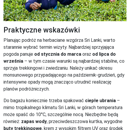
Praktyczne wskazówki
Planując podróż na herbaciane wzgórza Sri Lanki, warto
starannie wybrać termin wizyty. Najbardziej sprzyjająca
pogoda panuje
od stycznia do marca
oraz
od lipca do
września
– w tym czasie warunki są najbardziej stabilne, co
sprzyja trekkingowi i zwiedzaniu. Należy unikać okresu
monsunowego przypadającego na październik-grudzień, gdy
intensywne opady mogą znacząco utrudnić realizację
planów podróżniczych.
Do bagażu koniecznie trzeba spakować
ciepłe ubrania
–
mimo tropikalnego klimatu Sri Lanki, w górach temperatura
może spaść do 10°C, szczególnie nocą. Niezbędne będą
również:
zapas wody
, przeciwdeszczowa kurtka, wygodne
buty trekkingowe
, krem z wysokim filtrem UV oraz środek