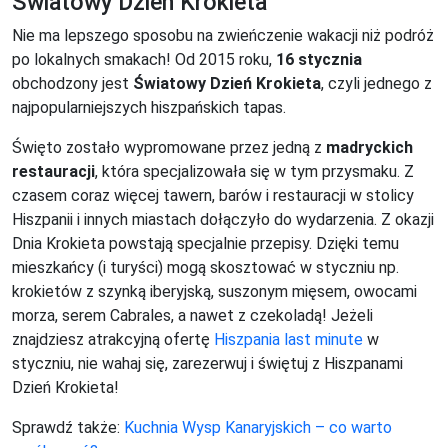
Światowy Dzień Krokieta
Nie ma lepszego sposobu na zwieńczenie wakacji niż podróż
po lokalnych smakach! Od 2015 roku,
16 stycznia
obchodzony jest
Światowy Dzień Krokieta
, czyli jednego z
najpopularniejszych hiszpańskich tapas.
Święto zostało wypromowane przez jedną z
madryckich
restauracji
, która specjalizowała się w tym przysmaku. Z
czasem coraz więcej tawern, barów i restauracji w stolicy
Hiszpanii i innych miastach dołączyło do wydarzenia. Z okazji
Dnia Krokieta powstają specjalnie przepisy. Dzięki temu
mieszkańcy (i turyści) mogą skosztować w styczniu np.
krokietów z szynką iberyjską, suszonym mięsem, owocami
morza, serem Cabrales, a nawet z czekoladą! Jeżeli
znajdziesz atrakcyjną ofertę
Hiszpania last minute
w
styczniu, nie wahaj się, zarezerwuj i świętuj z Hiszpanami
Dzień Krokieta!
Sprawdź także:
Kuchnia Wysp Kanaryjskich – co warto