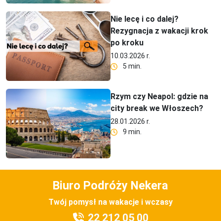
Nie lecę i co dalej?
Rezygnacja z wakacji krok
po kroku
10.03.2026 r.
5 min.
Rzym czy Neapol: gdzie na
city break we Włoszech?
28.01.2026 r.
9 min.
Biuro Podróży Nekera
Twój pomysł na wakacje i wczasy
22 212 05 00