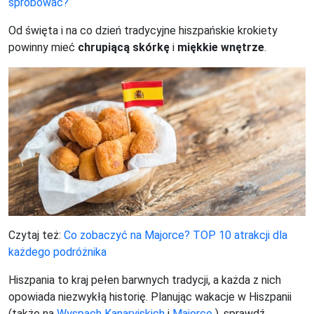
spróbować?
Od święta i na co dzień tradycyjne hiszpańskie krokiety
powinny mieć
chrupiącą skórkę
i
miękkie wnętrze
.
Czytaj też:
Co zobaczyć na Majorce? TOP 10 atrakcji dla
każdego podróżnika
Hiszpania to kraj pełen barwnych tradycji, a każda z nich
opowiada niezwykłą historię. Planując wakacje w Hiszpanii
(także na
Wyspach Kanaryjskich
i
Majorce
), sprawdź