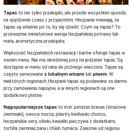
Tapas
to nie tylko przekąski, ale przede wszystkim sposób
na spędzenie czasu z przyjaciółmi. Hiszpanie mawiają, że
tapas są właśnie po to, by się dzielić. Czym są tapas? To
przeważnie miniaturowa wersja hiszpańskiej potrawy lub
mała, aromatyczna przekąska.
Większość hiszpańskich restauracji i barów oferuje tapas w
swoim menu. Nie ma określonej pory na jedzenie tapas. Są
dostępne w menu od rana do późnego wieczora. Tapas są
często serwowane
z lokalnym winami
lub
piwem
. W
niektórych regionach Hiszpanii tapas są podawane za darmo
przy zamówieniu napojów, a w innych regionach są one
dodatkowo płatne.
Najpopularniejsze tapas
to m.in. patatas bravas (smażone
ziemniaki), owoce morza, plastry kiełbaski chorizo,
hiszpańskie sery, oliwki, kawałki pieczywa z dodatkami,
tortilla ziemniaczana i chleb tumaca. Zależnie od regionu