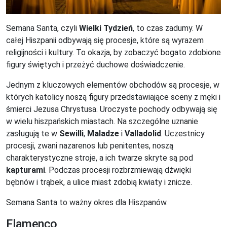
Semana Santa, czyli
Wielki Tydzień
, to czas zadumy. W
całej Hiszpanii odbywają się procesje, które są wyrazem
religijności i kultury. To okazja, by zobaczyć bogato zdobione
figury świętych i przeżyć duchowe doświadczenie.
Jednym z kluczowych elementów obchodów są procesje, w
których katolicy noszą figury przedstawiające sceny z męki i
śmierci Jezusa Chrystusa. Uroczyste pochody odbywają się
w wielu hiszpańskich miastach. Na szczególne uznanie
zasługują te w
Sewilli
,
Maladze
i
Valladolid
. Uczestnicy
procesji, zwani nazarenos lub penitentes, noszą
charakterystyczne stroje, a ich twarze skryte są pod
kapturami
. Podczas procesji rozbrzmiewają dźwięki
bębnów i trąbek, a ulice miast zdobią kwiaty i znicze.
Semana Santa to ważny okres dla Hiszpanów.
Flamenco