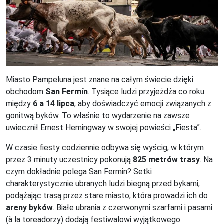
Miasto Pampeluna jest znane na całym świecie dzięki
obchodom
San Fermín
. Tysiące ludzi przyjeżdża co roku
między
6 a 14 lipca
, aby doświadczyć emocji związanych z
gonitwą byków. To właśnie to wydarzenie na zawsze
uwiecznił Ernest Hemingway w swojej powieści „Fiesta”.
W czasie fiesty codziennie odbywa się wyścig, w którym
przez 3 minuty uczestnicy pokonują
825 metrów trasy
. Na
czym dokładnie polega San Fermin? Setki
charakterystycznie ubranych ludzi biegną przed bykami,
podążając trasą przez stare miasto, która prowadzi ich do
areny byków
. Białe ubrania z czerwonymi szarfami i pasami
(à la toreadorzy) dodają festiwalowi wyjątkowego