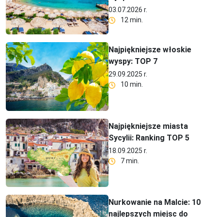
03.07.2026 r.
12 min.
Najpiękniejsze włoskie
wyspy: TOP 7
29.09.2025 r.
10 min.
Najpiękniejsze miasta
Sycylii: Ranking TOP 5
18.09.2025 r.
7 min.
Nurkowanie na Malcie: 10
najlepszych miejsc do