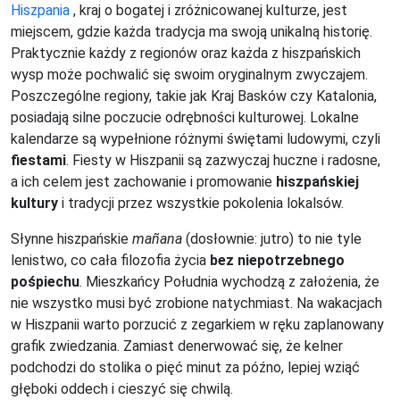
Hiszpania
, kraj o bogatej i zróżnicowanej kulturze, jest
miejscem, gdzie każda tradycja ma swoją unikalną historię.
Praktycznie każdy z regionów oraz każda z hiszpańskich
wysp może pochwalić się swoim oryginalnym zwyczajem.
Poszczególne regiony, takie jak Kraj Basków czy Katalonia,
posiadają silne poczucie odrębności kulturowej. Lokalne
kalendarze są wypełnione różnymi świętami ludowymi, czyli
fiestami
. Fiesty w Hiszpanii są zazwyczaj huczne i radosne,
a ich celem jest zachowanie i promowanie
hiszpańskiej
kultury
i tradycji przez wszystkie pokolenia lokalsów.
Słynne hiszpańskie
mañana
(dosłownie: jutro) to nie tyle
lenistwo, co cała filozofia życia
bez niepotrzebnego
pośpiechu
. Mieszkańcy Południa wychodzą z założenia, że
nie wszystko musi być zrobione natychmiast. Na wakacjach
w Hiszpanii warto porzucić z zegarkiem w ręku zaplanowany
grafik zwiedzania. Zamiast denerwować się, że kelner
podchodzi do stolika o pięć minut za późno, lepiej wziąć
głęboki oddech i cieszyć się chwilą.