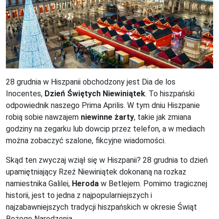
28 grudnia w Hiszpanii obchodzony jest Dia de los
Inocentes,
Dzień Świętych Niewiniątek
. To hiszpański
odpowiednik naszego Prima Aprilis. W tym dniu Hiszpanie
robią sobie nawzajem
niewinne żarty
, takie jak zmiana
godziny na zegarku lub dowcip przez telefon, a w mediach
można zobaczyć szalone, fikcyjne wiadomości.
Skąd ten zwyczaj wziął się w Hiszpanii? 28 grudnia to dzień
upamiętniający Rzeź Niewiniątek dokonaną na rozkaz
namiestnika Galilei,
Heroda
w Betlejem. Pomimo tragicznej
historii, jest to jedna z najpopularniejszych i
najzabawniejszych tradycji hiszpańskich w okresie Świąt
Bożego Narodzenia.