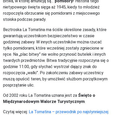
bitwa, w której amunicją są…
pomidory
! Historia tego
nietypowego święta sięga aż 1945, kiedy to młodzież
rozpoczęła obrzucanie się pomidorami z miejscowego
stoiska podczas parady.
Beztroska La Tomatina ma ściśle określone zasady, które
gwarantują uczestnikom bezpieczeństwo w czasie
godzinnej zabawy. W innych uczestników można rzucać
tylko pomidorami, które wcześniej zostały zgniecione w
ręce. Na „plac bitwy” nie wolno przynosić butelek i innych
twardych przedmiotów. Bitwa tradycyjnie rozpoczyna się o
godzinie 11:00, gdy słychać wystrzał dający znak do
rozpoczęcia „walki”. Po zakończeniu zabawy uczestnicy
muszą opuścić teren, by umożliwić służbom porzątkowym
posprzątanie ulic.
Od 2002 roku La Tomatina uznana jest za
Święto o
Międzynarodowym Walorze Turystycznym
.
Czytaj więcej:
La Tomatina – przewodnik po najsłynniejszej