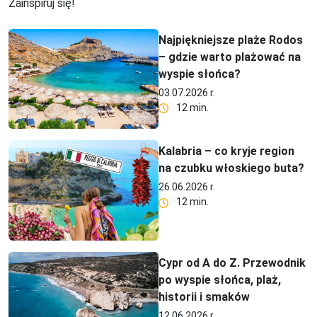
Zainspiruj się!
Najpiękniejsze plaże Rodos
– gdzie warto plażować na
wyspie słońca?
03.07.2026 r.
12 min.
Kalabria – co kryje region
na czubku włoskiego buta?
26.06.2026 r.
12 min.
Cypr od A do Z. Przewodnik
po wyspie słońca, plaż,
historii i smaków
12.06.2026 r.