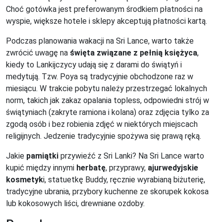
Choć gotówka jest preferowanym środkiem płatności na
wyspie, większe hotele i sklepy akceptują płatności kartą.
Podczas planowania wakacji na Sri Lance, warto także
zwrócić uwagę na
święta związane z pełnią księżyca
,
kiedy to Lankijczycy udają się z darami do świątyń i
medytują. Tzw. Poya są tradycyjnie obchodzone raz w
miesiącu. W trakcie pobytu należy przestrzegać lokalnych
norm, takich jak zakaz opalania topless, odpowiedni strój w
świątyniach (zakryte ramiona i kolana) oraz zdjęcia tylko za
zgodą osób i bez robienia zdjęć w niektórych miejscach
religijnych. Jedzenie tradycyjnie spożywa się prawą ręką.
Jakie
pamiątki
przywieźć z Sri Lanki? Na Sri Lance warto
kupić między innymi
herbatę
, przyprawy,
ajurwedyjskie
kosmetyk
i, statuetkę Buddy, ręcznie wyrabianą biżuterię,
tradycyjne ubrania, przybory kuchenne ze skorupek kokosa
lub kokosowych liści, drewniane ozdoby.