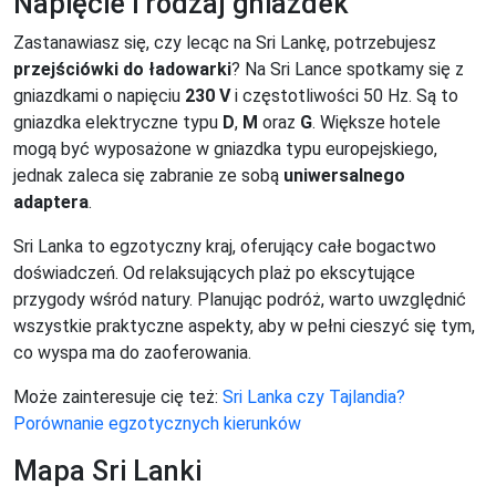
Napięcie i rodzaj gniazdek
Zastanawiasz się, czy lecąc na Sri Lankę, potrzebujesz
przejściówki do ładowarki
? Na Sri Lance spotkamy się z
gniazdkami o napięciu
230 V
i częstotliwości 50 Hz. Są to
gniazdka elektryczne typu
D
,
M
oraz
G
. Większe hotele
mogą być wyposażone w gniazdka typu europejskiego,
jednak zaleca się zabranie ze sobą
uniwersalnego
adaptera
.
Sri Lanka to egzotyczny kraj, oferujący całe bogactwo
doświadczeń. Od relaksujących plaż po ekscytujące
przygody wśród natury. Planując podróż, warto uwzględnić
wszystkie praktyczne aspekty, aby w pełni cieszyć się tym,
co wyspa ma do zaoferowania.
Może zainteresuje cię też:
Sri Lanka czy Tajlandia?
Porównanie egzotycznych kierunków
Mapa Sri Lanki