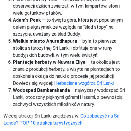
obserwacji dzikich zwierząt, w tym lampartów, słoni i
wielu gatunków ptaków.
Adam's Peak
– to święta góra, która jest popularnym
celem pielgrzymek ze względu na "ślad stopy" na
szczycie, uważany za ślad Buddy.
Wielkie miasto Anuradhapura
– była to pierwsza
stolica starożytnej Sri Lanki i obfituje ona w ruiny
buddyjskich budowli, w tym wielu świątyń.
Plantacje herbaty w Nuwara Eliya
– ta okolica jest
znana z produkcji herbaty, a wizyta na plantacjach to
doskonała okazja do nauki o procesie jej produkcji.
Dowiedz się więcej:
Herbaciane wzgórza Sri Lanki
Wodospad Bambarakanda
– najwyższy wodospad Sri
Lanki, otoczony pięknymi górami i lasami, z pewnością
zachwyci wszystkich miłośników natury.
Więcej atrakcji Sri Lanki znajdziesz w:
Co zobaczyć na Sri
Lance? TOP 10 atrakcji turystycznych