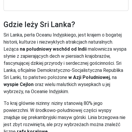
Gdzie leży Sri Lanka?
Sri Lanka, perła Oceanu Indyjskiego, jest krajem o bogatej
historii, kulturze i niezwykłych atrakcjach naturalnych.
Leżąca
na południowy wschód od Indii
malownicza wyspa
słynie z zapierających dech w piersiach krajobrazów,
fascynującej dzikiej przyrody i serdecznej gościnności. Sri
Lanka, oficjalnie Demokratyczno-Socjalistyczna Republika
Sri Lanki, to państwo położone
w Azji Południowej
, na
wyspie Cejlon
oraz wielu malutkich wysepkach u jej
wybrzeży, na Oceanie Indyjskim.
To kraj głównie nizinny: niziny stanowią 80% jego
powierzchni. W środkowo-południowej części wyspy
znajduje się prekambryjski masyw górski. Linia brzegowa nie
jest zbyt rozwinięta, ale przy wybrzeżach można znaleźć
liczne
rafy koralowe
.