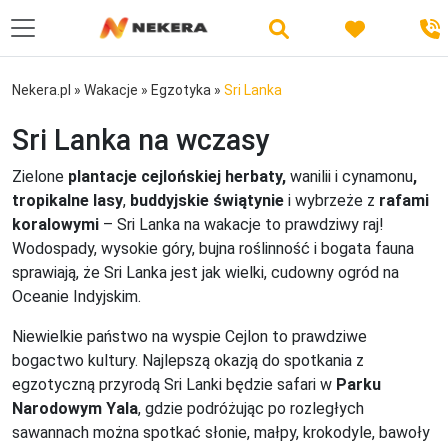
Nekera.pl
»
Wakacje
»
Egzotyka
»
Sri Lanka
Sri Lanka na wczasy
Zielone
plantacje cejlońskiej herbaty,
wanilii i cynamonu
,
tropikalne lasy
,
buddyjskie świątynie
i wybrzeże z
rafami
koralowymi
– Sri Lanka na wakacje to prawdziwy raj!
Wodospady, wysokie góry, bujna roślinność i bogata fauna
sprawiają, że Sri Lanka jest jak wielki, cudowny ogród na
Oceanie Indyjskim.
Niewielkie państwo na wyspie Cejlon to prawdziwe
bogactwo kultury. Najlepszą okazją do spotkania z
egzotyczną przyrodą Sri Lanki będzie safari w
Parku
Narodowym Yala
, gdzie podróżując po rozległych
sawannach można spotkać słonie, małpy, krokodyle, bawoły