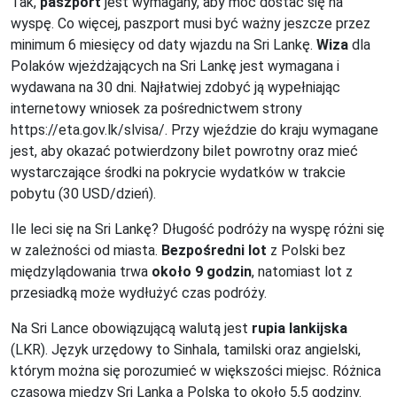
Tak,
paszport
jest wymagany, aby móc dostać się na
wyspę. Co więcej, paszport musi być ważny jeszcze przez
minimum 6 miesięcy od daty wjazdu na Sri Lankę.
Wiza
dla
Polaków wjeżdżających na Sri Lankę jest wymagana i
wydawana na 30 dni. Najłatwiej zdobyć ją wypełniając
internetowy wniosek za pośrednictwem strony
https://eta.gov.lk/slvisa/. Przy wjeździe do kraju wymagane
jest, aby okazać potwierdzony bilet powrotny oraz mieć
wystarczające środki na pokrycie wydatków w trakcie
pobytu (30 USD/dzień).
Ile leci się na Sri Lankę? Długość podróży na wyspę różni się
w zależności od miasta.
Bezpośredni lot
z Polski bez
międzylądowania trwa
około 9 godzin
, natomiast lot z
przesiadką może wydłużyć czas podróży.
Na Sri Lance obowiązującą walutą jest
rupia lankijska
(LKR). Język urzędowy to Sinhala, tamilski oraz angielski,
którym można się porozumieć w większości miejsc. Różnica
czasowa między Sri Lanką a Polską to około 5,5 godziny.