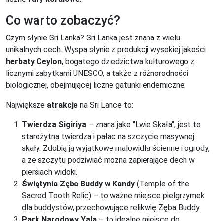
Co warto zobaczyć?
Czym słynie Sri Lanka? Sri Lanka jest znana z wielu
unikalnych cech. Wyspa słynie z produkcji wysokiej jakości
herbaty Ceylon
, bogatego dziedzictwa kulturowego z
licznymi zabytkami UNESCO, a także z różnorodności
biologicznej, obejmującej liczne gatunki endemiczne.
Największe
atrakcje
na Sri Lance to:
Twierdza Sigiriya
– znana jako "Lwie Skała", jest to
starożytna twierdza i pałac na szczycie masywnej
skały. Zdobią ją wyjątkowe malowidła ścienne i ogrody,
a ze szczytu podziwiać można zapierające dech w
piersiach widoki.
Świątynia Zęba Buddy w Kandy
(Temple of the
Sacred Tooth Relic) – to ważne miejsce pielgrzymek
dla buddystów, przechowujące relikwię Zęba Buddy.
Park Narodowy Yala
– to idealne miejsce do