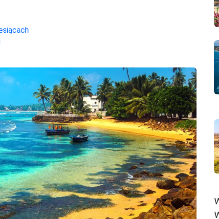
esiącach
i
W
W