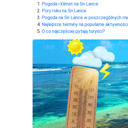
Pogoda i klimat na Sri Lance
Pory roku na Sri Lance
Pogoda na Sri Lance w poszczególnych mi
Najlepsze terminy na popularne aktywnośc
O co najczęściej pytają turyści?