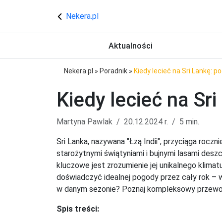
Nekera.pl
Aktualności
Nekera.pl
»
Poradnik
»
Kiedy lecieć na Sri Lankę: p
Kiedy lecieć na Sri
Martyna Pawlak
20.12.2024 r.
5 min.
Sri Lanka, nazywana "Łzą Indii", przyciąga roczn
starożytnymi świątyniami i bujnymi lasami desz
kluczowe jest zrozumienie jej unikalnego klim
doświadczyć idealnej pogody przez cały rok – 
w danym sezonie? Poznaj kompleksowy przewod
Spis treści: