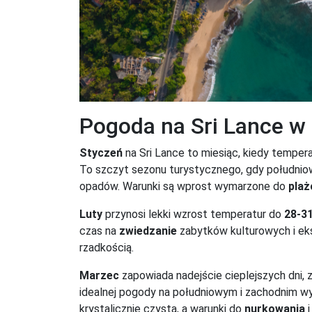
Pogoda na Sri Lance w
Styczeń
na Sri Lance to miesiąc, kiedy tempe
To szczyt sezonu turystycznego, gdy południowe
opadów. Warunki są wprost wymarzone do
plaż
Luty
przynosi lekki wzrost temperatur do
28-3
czas na
zwiedzanie
zabytków kulturowych i eks
rzadkością.
Marzec
zapowiada nadejście cieplejszych dni,
idealnej pogody na południowym i zachodnim w
krystalicznie czysta, a warunki do
nurkowania
i