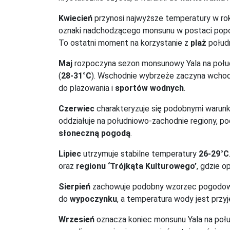
Kwiecień
przynosi najwyższe temperatury w ro
oznaki nadchodzącego monsunu w postaci popoł
To ostatni moment na korzystanie z
plaż
połud
Maj
rozpoczyna sezon monsunowy Yala na połu
(
28-31°C
). Wschodnie wybrzeże zaczyna wchodz
do plażowania i
sportów wodnych
.
Czerwiec
charakteryzuje się podobnymi warunk
oddziałuje na południowo-zachodnie regiony, p
słoneczną pogodą
.
Lipiec
utrzymuje stabilne temperatury
26-29°C
oraz
regionu ‘Trójkąta Kulturowego’
, gdzie o
Sierpień
zachowuje podobny wzorzec pogodowy j
do
wypoczynku
, a temperatura wody jest przy
Wrzesień
oznacza koniec monsunu Yala na poł