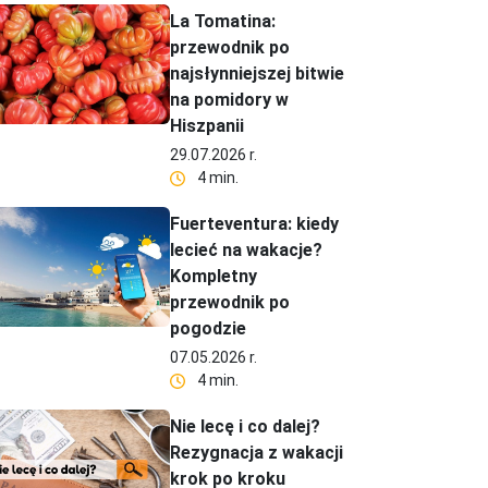
La Tomatina:
przewodnik po
najsłynniejszej bitwie
na pomidory w
Hiszpanii
29.07.2026 r.
4 min.
Fuerteventura: kiedy
lecieć na wakacje?
Kompletny
przewodnik po
pogodzie
07.05.2026 r.
4 min.
Nie lecę i co dalej?
Rezygnacja z wakacji
krok po kroku