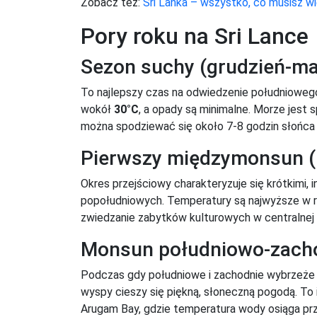
Zobacz też:
Sri Lanka – wszystko, co musisz w
Pory roku na Sri Lance
Sezon suchy (grudzień-ma
To najlepszy czas na odwiedzenie południowego
wokół
30°C
, a opady są minimalne. Morze jest s
można spodziewać się około 7-8 godzin słońca 
Pierwszy międzymonsun (
Okres przejściowy charakteryzuje się krótkimi,
popołudniowych. Temperatury są najwyższe w r
zwiedzanie zabytków kulturowych w centralnej 
Monsun południowo-zacho
Podczas gdy południowe i zachodnie wybrzeże
wyspy cieszy się piękną, słoneczną pogodą. To
Arugam Bay, gdzie temperatura wody osiąga p