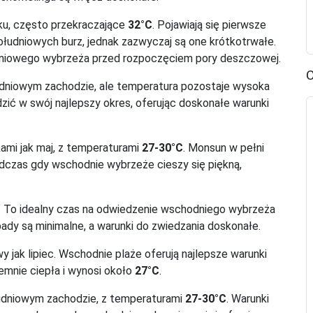
ku, często przekraczające
32°C
. Pojawiają się pierwsze
udniowych burz, jednak zazwyczaj są one krótkotrwałe.
niowego wybrzeża przed rozpoczęciem pory deszczowej.
C
dniowym zachodzie, ale temperatura pozostaje wysoka
ić w swój najlepszy okres, oferując doskonałe warunki
ami jak maj, z temperaturami
27-30°C
. Monsun w pełni
odczas gdy wschodnie wybrzeże cieszy się piękną,
. To idealny czas na odwiedzenie wschodniego wybrzeża
pady są minimalne, a warunki do zwiedzania doskonałe.
ak lipiec. Wschodnie plaże oferują najlepsze warunki
jemnie ciepła i wynosi około
27°C
.
udniowym zachodzie, z temperaturami
27-30°C
. Warunki