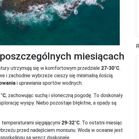
R
 poszczególnych miesiącach
ratury utrzymują się w komfortowym przedziale
27-30°C
.
 i zachodnie wybrzeże cieszy się minimalną ilością
owania
i uprawiania sportów wodnych.
1°C
, zachowując suchą i słoneczną pogodę. To doskonały
plorację wyspy. Niebo pozostaje błękitne, a opady są
 z temperaturami sięgającymi
29-32°C
. To ostatni miesiąc
ybrzeżu przed nadejściem monsunu. Woda w oceanie jest
 snorkelingu są wręcz doskonałe.