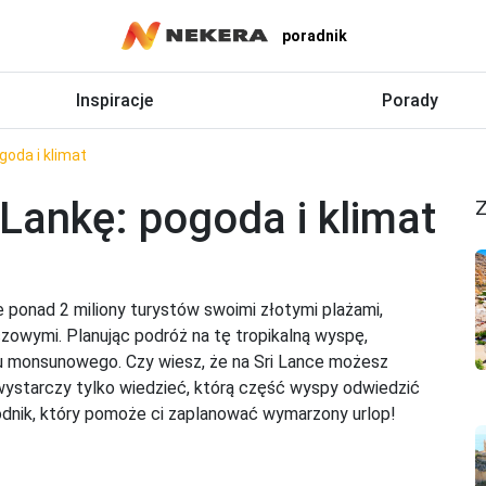
poradnik
Inspiracje
Porady
ogoda i klimat
 Lankę: pogoda i klimat
Z
ie ponad 2 miliony turystów swoimi złotymi plażami,
czowymi. Planując podróż na tę tropikalną wyspę,
atu monsunowego. Czy wiesz, że na Sri Lance możesz
wystarczy tylko wiedzieć, którą część wyspy odwiedzić
nik, który pomoże ci zaplanować wymarzony urlop!