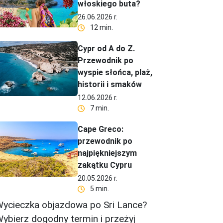
włoskiego buta?
26.06.2026 r.
12 min.
Cypr od A do Z.
Przewodnik po
wyspie słońca, plaż,
historii i smaków
12.06.2026 r.
7 min.
Cape Greco:
przewodnik po
najpiękniejszym
zakątku Cypru
20.05.2026 r.
5 min.
ycieczka objazdowa po Sri Lance?
ybierz dogodny termin i przeżyj