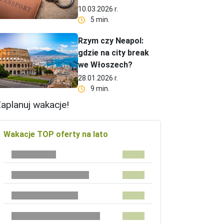
10.03.2026 r.
5 min.
Rzym czy Neapol:
gdzie na city break
we Włoszech?
28.01.2026 r.
9 min.
aplanuj wakacje!
Wakacje TOP oferty na lato