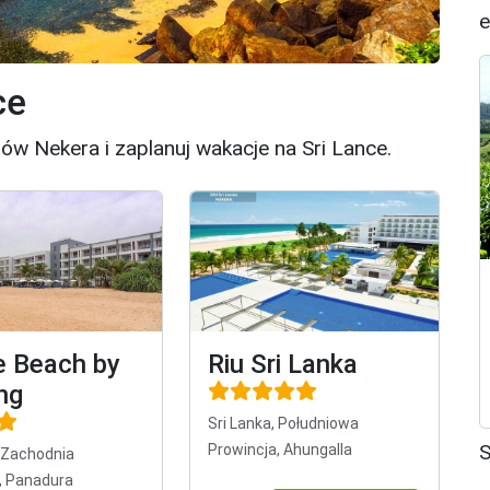
e
ce
w Nekera i zaplanuj wakacje na Sri Lance.
ie Beach by
Riu Sri Lanka
ng
Sri Lanka, Południowa
S
Prowincja, Ahungalla
, Zachodnia
, Panadura