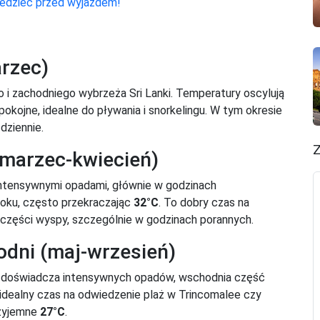
iedzieć przed wyjazdem!
rzec)
 i zachodniego wybrzeża Sri Lanki. Temperatury oscylują
pokojne, idealne do pływania i snorkelingu. W tym okresie
dziennie.
Z
marzec-kwiecień)
 intensywnymi opadami, głównie w godzinach
oku, często przekraczając
32°C
. To dobry czas na
części wyspy, szczególnie w godzinach porannych.
dni (maj-wrzesień)
 doświadcza intensywnych opadów, wschodnia część
 idealny czas na odwiedzenie plaż w Trincomalee czy
rzyjemne
27°C
.