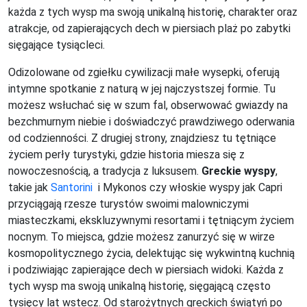
każda z tych wysp ma swoją unikalną historię, charakter oraz
atrakcje, od zapierających dech w piersiach plaż po zabytki
sięgające tysiącleci.
Odizolowane od zgiełku cywilizacji małe wysepki, oferują
intymne spotkanie z naturą w jej najczystszej formie. Tu
możesz wsłuchać się w szum fal, obserwować gwiazdy na
bezchmurnym niebie i doświadczyć prawdziwego oderwania
od codzienności. Z drugiej strony, znajdziesz tu tętniące
życiem perły turystyki, gdzie historia miesza się z
nowoczesnością, a tradycja z luksusem.
Greckie wyspy
,
takie jak
Santorini
i Mykonos czy włoskie wyspy jak Capri
przyciągają rzesze turystów swoimi malowniczymi
miasteczkami, ekskluzywnymi resortami i tętniącym życiem
nocnym. To miejsca, gdzie możesz zanurzyć się w wirze
kosmopolitycznego życia, delektując się wykwintną kuchnią
i podziwiając zapierające dech w piersiach widoki. Każda z
tych wysp ma swoją unikalną historię, sięgającą często
tysięcy lat wstecz. Od starożytnych greckich świątyń po