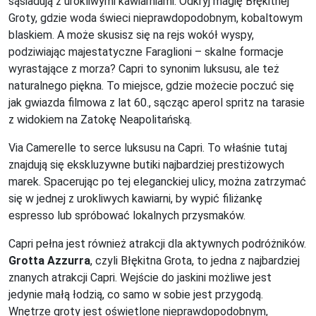
sąsiadują z urokliwymi kawiarniami. Odkryj magię Błękitnej
Groty, gdzie woda świeci nieprawdopodobnym, kobaltowym
blaskiem. A może skusisz się na rejs wokół wyspy,
podziwiając majestatyczne Faraglioni – skalne formacje
wyrastające z morza? Capri to synonim luksusu, ale też
naturalnego piękna. To miejsce, gdzie możecie poczuć się
jak gwiazda filmowa z lat 60., sącząc aperol spritz na tarasie
z widokiem na Zatokę Neapolitańską.
Via Camerelle to serce luksusu na Capri. To właśnie tutaj
znajdują się ekskluzywne butiki najbardziej prestiżowych
marek. Spacerując po tej eleganckiej ulicy, można zatrzymać
się w jednej z urokliwych kawiarni, by wypić filiżankę
espresso lub spróbować lokalnych przysmaków.
Capri pełna jest również atrakcji dla aktywnych podróżników.
Grotta Azzurra
, czyli Błękitna Grota, to jedna z najbardziej
znanych atrakcji Capri. Wejście do jaskini możliwe jest
jedynie małą łodzią, co samo w sobie jest przygodą.
Wnętrze groty jest oświetlone nieprawdopodobnym,