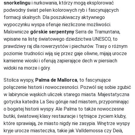
snorkelingu
i nurkowania, którzy mogą eksplorować
podwodny świat pełen kolorowych ryb i fascynujących
formacji skalnych. Dla poszukiwaczy aktywnego
wypoczynku wyspa oferuje niezliczone możliwości.
Malownicze
górskie serpentyny
Serra de Tramuntana,
wpisane na listę światowego dziedzictwa UNESCO, to
prawdziwy raj dla rowerzystów i piechurów. Trasy o różnym
poziomie trudności wiją się przez gaje oliwne, mijają urocze
kamienne wioski i oferują zapierające dech w piersiach
widoki na morze i góry.
Stolica wyspy,
Palma de Mallorca
, to fascynujące
połączenie historii i nowoczesności. Pozwól się sobie zgubić
w labiryncie wąskich uliczek starego miasta. Majestatyczna
gotycka katedra La Seu góruje nad miastem, przypominając
o bogatej historii wyspy. Ale Palma to także nowoczesne
butiki, światowej klasy restauracje i tętniące życiem kluby,
które sprawiają, że miasto nigdy nie zasypia. Wnętrze wyspy
kryje urocze miasteczka, takie jak Valldemossa czy Deià,