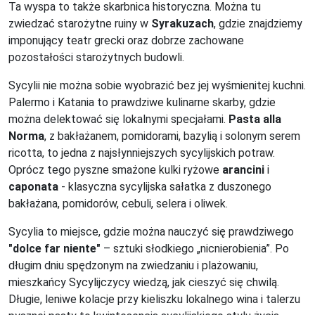
Ta wyspa to także skarbnica historyczna. Można tu
zwiedzać starożytne ruiny w
Syrakuzach
, gdzie znajdziemy
imponujący teatr grecki oraz dobrze zachowane
pozostałości starożytnych budowli.
Sycylii nie można sobie wyobrazić bez jej wyśmienitej kuchni.
Palermo i Katania to prawdziwe kulinarne skarby, gdzie
można delektować się lokalnymi specjałami.
Pasta alla
Norma
, z bakłażanem, pomidorami, bazylią i solonym serem
ricotta, to jedna z najsłynniejszych sycylijskich potraw.
Oprócz tego pyszne smażone kulki ryżowe
arancini
i
caponata
- klasyczna sycylijska sałatka z duszonego
bakłażana, pomidorów, cebuli, selera i oliwek.
Sycylia to miejsce, gdzie można nauczyć się prawdziwego
"dolce far niente"
– sztuki słodkiego „nicnierobienia”. Po
długim dniu spędzonym na zwiedzaniu i plażowaniu,
mieszkańcy Sycylijczycy wiedzą, jak cieszyć się chwilą.
Długie, leniwe kolacje przy kieliszku lokalnego wina i talerzu