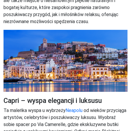
ale także miejsce o niesamowitym pięknie naturalnym i
bogatej kulturze, które zaspokoi pragnienia zarówno
poszukiwaczy przygód, jak i miłośników relaksu, oferując
niezrównane możliwości spędzenia czasu.
Capri – wyspa elegancji i luksusu
Ta maleńka wyspa u wybrzeży
Neapolu
od wieków przyciąga
artystów, celebrytów i poszukiwaczy luksusu. Wyobraź
sobie spacer po Via Camerelle, gdzie ekskluzywne butiki