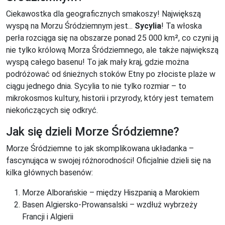
Ciekawostka dla geograficznych smakoszy! Największą
wyspą na Morzu Śródziemnym jest...
Sycylia
! Ta włoska
perła rozciąga się na obszarze ponad 25 000 km², co czyni ją
nie tylko królową Morza Śródziemnego, ale także największą
wyspą całego basenu! To jak mały kraj, gdzie można
podróżować od śnieżnych stoków Etny po złociste plaże w
ciągu jednego dnia. Sycylia to nie tylko rozmiar – to
mikrokosmos kultury, historii i przyrody, który jest tematem
niekończących się odkryć.
Jak się dzieli Morze Śródziemne?
Morze Śródziemne to jak skomplikowana układanka –
fascynująca w swojej różnorodności! Oficjalnie dzieli się na
kilka głównych basenów:
Morze Alborańskie – między Hiszpanią a Marokiem
Basen Algiersko-Prowansalski – wzdłuż wybrzeży
Francji i Algierii