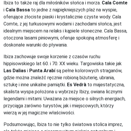
Ibiza to także raj dla miłośników słońca i morza.
Cala Comte
i
Cala Bassa
to jedne z najpiękniejszych plaż na wyspie,
oferujące złociste piaski i krystalicznie czyste wody. Cala
Comte, z jej turkusowymi wodami i zachodami słońca, jest
idealnym miejscem na relaks i kąpiele słoneczne. Cala Bassa,
otoczona lasami piniowymi, oferuje spokojną atmosferę i
doskonałe warunki do pływania.
Ibiza zachowuje swoje korzenie z czasów ruchu
hippisowskiego lat 60. i 70. XX wieku. Targowiska takie jak
Las Dalias
i
Punta Arabí
są pełne kolorowych straganów,
gdzie można znaleźć ręcznie robioną biżuterię, ubrania,
sztukę i inne unikalne pamiątki.
Es Vedrà
to majestatyczna,
skalista wyspa położona u wybrzeży Ibizy, owiana licznymi
legendami i mitami. Uważana za miejsce o silnych energiach,
przyciąga zarówno turystów, jak i miejscowych, którzy
wierzą w jej magiczne właściwości.
Podsumowując, Ibiza to nie tylko światowa stolica imprez,