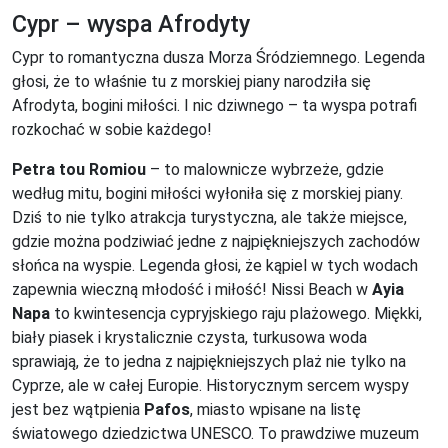
Cypr – wyspa Afrodyty
Cypr to romantyczna dusza Morza Śródziemnego. Legenda
głosi, że to właśnie tu z morskiej piany narodziła się
Afrodyta, bogini miłości. I nic dziwnego – ta wyspa potrafi
rozkochać w sobie każdego!
Petra tou Romiou
– to malownicze wybrzeże, gdzie
według mitu, bogini miłości wyłoniła się z morskiej piany.
Dziś to nie tylko atrakcja turystyczna, ale także miejsce,
gdzie można podziwiać jedne z najpiękniejszych zachodów
słońca na wyspie. Legenda głosi, że kąpiel w tych wodach
zapewnia wieczną młodość i miłość! Nissi Beach w
Ayia
Napa
to kwintesencja cypryjskiego raju plażowego. Miękki,
biały piasek i krystalicznie czysta, turkusowa woda
sprawiają, że to jedna z najpiękniejszych plaż nie tylko na
Cyprze, ale w całej Europie. Historycznym sercem wyspy
jest bez wątpienia
Pafos
, miasto wpisane na listę
światowego dziedzictwa UNESCO. To prawdziwe muzeum