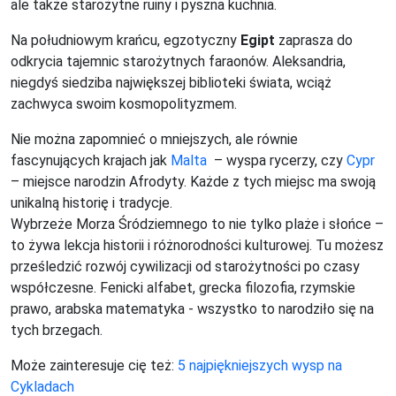
ale także starożytne ruiny i pyszna kuchnia.
Na południowym krańcu, egzotyczny
Egipt
zaprasza do
odkrycia tajemnic starożytnych faraonów. Aleksandria,
niegdyś siedziba największej biblioteki świata, wciąż
zachwyca swoim kosmopolityzmem.
Nie można zapomnieć o mniejszych, ale równie
fascynujących krajach jak
Malta
– wyspa rycerzy, czy
Cypr
– miejsce narodzin Afrodyty. Każde z tych miejsc ma swoją
unikalną historię i tradycje.
Wybrzeże Morza Śródziemnego to nie tylko plaże i słońce –
to żywa lekcja historii i różnorodności kulturowej. Tu możesz
prześledzić rozwój cywilizacji od starożytności po czasy
współczesne. Fenicki alfabet, grecka filozofia, rzymskie
prawo, arabska matematyka - wszystko to narodziło się na
tych brzegach.
Może zainteresuje cię też:
5 najpiękniejszych wysp na
Cykladach