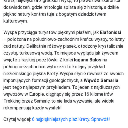
Kreta, największa z greckich wysp, to prawdziwa skarbnica
doświadczeń, gdzie mitologia splata się z historią, a dzikie
piękno natury kontrastuje z bogatym dziedzictwem
kulturowym.
Wyspa przyciąga turystów pięknymi plażami, jak
Elafonissi
– położona na południowo-zachodnim krańcu wyspy, to istny
cud natury. Delikatnie różowy piasek, otoczony krystalicznie
czystą, turkusową wodą. To miejsce wygląda jak żywcem
wyjęte z rajskiej pocztówki. Z kolei
laguna Balos
na
północno-zachodnim wybrzeżu to kolejny przykład
nieziemskiego piękna Krety. Wyspa słynie również ze swoich
imponujących formacji geologicznych, a
Wąwóz Samaria
jest tego najlepszym przykładem. To jeden z najdłuższych
wąwozów w Europie, ciągnący się przez 16 kilometrów.
Trekking przez Samarię to nie lada wyzwanie, ale widoki
rekompensują każdy wysiłek!
Czytaj więcej:
6 najpiękniejszych plaż Krety. Sprawdź!