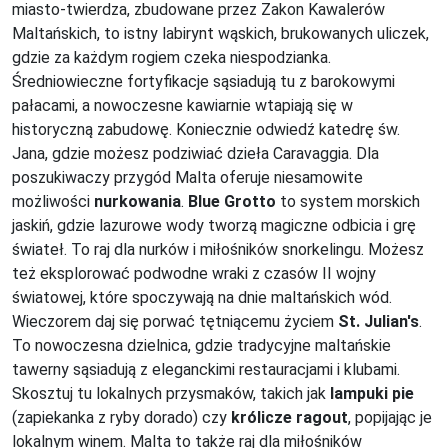
miasto-twierdza, zbudowane przez Zakon Kawalerów
Maltańskich, to istny labirynt wąskich, brukowanych uliczek,
gdzie za każdym rogiem czeka niespodzianka.
Średniowieczne fortyfikacje sąsiadują tu z barokowymi
pałacami, a nowoczesne kawiarnie wtapiają się w
historyczną zabudowę. Koniecznie odwiedź katedrę św.
Jana, gdzie możesz podziwiać dzieła Caravaggia. Dla
poszukiwaczy przygód Malta oferuje niesamowite
możliwości
nurkowania
.
Blue Grotto
to system morskich
jaskiń, gdzie lazurowe wody tworzą magiczne odbicia i grę
świateł. To raj dla nurków i miłośników snorkelingu. Możesz
też eksplorować podwodne wraki z czasów II wojny
światowej, które spoczywają na dnie maltańskich wód.
Wieczorem daj się porwać tętniącemu życiem
St. Julian's
.
To nowoczesna dzielnica, gdzie tradycyjne maltańskie
tawerny sąsiadują z eleganckimi restauracjami i klubami.
Skosztuj tu lokalnych przysmaków, takich jak
lampuki pie
(zapiekanka z ryby dorado) czy
królicze ragout
, popijając je
lokalnym winem. Malta to także raj dla miłośników