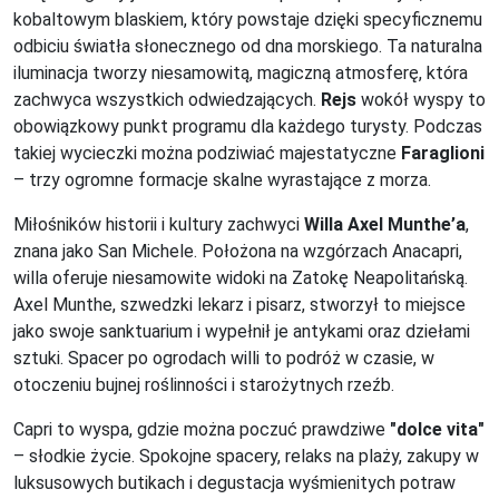
kobaltowym blaskiem, który powstaje dzięki specyficznemu
odbiciu światła słonecznego od dna morskiego. Ta naturalna
iluminacja tworzy niesamowitą, magiczną atmosferę, która
zachwyca wszystkich odwiedzających.
Rejs
wokół wyspy to
obowiązkowy punkt programu dla każdego turysty. Podczas
takiej wycieczki można podziwiać majestatyczne
Faraglioni
– trzy ogromne formacje skalne wyrastające z morza.
Miłośników historii i kultury zachwyci
Willa Axel Munthe’a
,
znana jako San Michele. Położona na wzgórzach Anacapri,
willa oferuje niesamowite widoki na Zatokę Neapolitańską.
Axel Munthe, szwedzki lekarz i pisarz, stworzył to miejsce
jako swoje sanktuarium i wypełnił je antykami oraz dziełami
sztuki. Spacer po ogrodach willi to podróż w czasie, w
otoczeniu bujnej roślinności i starożytnych rzeźb.
Capri to wyspa, gdzie można poczuć prawdziwe
"dolce vita"
– słodkie życie. Spokojne spacery, relaks na plaży, zakupy w
luksusowych butikach i degustacja wyśmienitych potraw