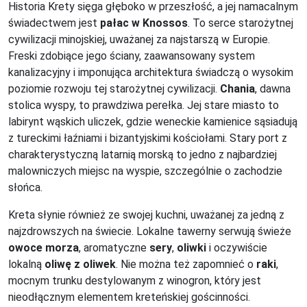
Historia Krety sięga głęboko w przeszłość, a jej namacalnym
świadectwem jest
pałac w Knossos
. To serce starożytnej
cywilizacji minojskiej, uważanej za najstarszą w Europie.
Freski zdobiące jego ściany, zaawansowany system
kanalizacyjny i imponująca architektura świadczą o wysokim
poziomie rozwoju tej starożytnej cywilizacji.
Chania
, dawna
stolica wyspy, to prawdziwa perełka. Jej stare miasto to
labirynt wąskich uliczek, gdzie weneckie kamienice sąsiadują
z tureckimi łaźniami i bizantyjskimi kościołami. Stary port z
charakterystyczną latarnią morską to jedno z najbardziej
malowniczych miejsc na wyspie, szczególnie o zachodzie
słońca.
Kreta słynie również ze swojej kuchni, uważanej za jedną z
najzdrowszych na świecie. Lokalne tawerny serwują świeże
owoce morza
, aromatyczne
sery
,
oliwki
i oczywiście
lokalną
oliwę z oliwek
. Nie można też zapomnieć o
raki
,
mocnym trunku destylowanym z winogron, który jest
nieodłącznym elementem kreteńskiej gościnności.