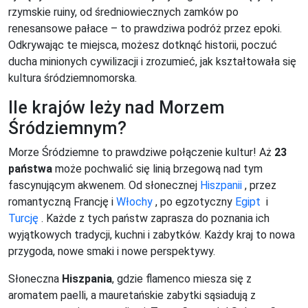
rzymskie ruiny, od średniowiecznych zamków po
renesansowe pałace – to prawdziwa podróż przez epoki.
Odkrywając te miejsca, możesz dotknąć historii, poczuć
ducha minionych cywilizacji i zrozumieć, jak kształtowała się
kultura śródziemnomorska.
Ile krajów leży nad Morzem
Śródziemnym?
Morze Śródziemne to prawdziwe połączenie kultur! Aż
23
państwa
może pochwalić się linią brzegową nad tym
fascynującym akwenem. Od słonecznej
Hiszpanii
, przez
romantyczną Francję i
Włochy
, po egzotyczny
Egipt
i
Turcję
. Każde z tych państw zaprasza do poznania ich
wyjątkowych tradycji, kuchni i zabytków. Każdy kraj to nowa
przygoda, nowe smaki i nowe perspektywy.
Słoneczna
Hiszpania
, gdzie flamenco miesza się z
aromatem paelli, a mauretańskie zabytki sąsiadują z