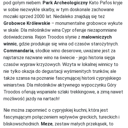
pod gołym niebem.
Park Archeologiczny
Kato Pafos kryje
w sobie niezwykłe skarby, w tym doskonale zachowane
mozaiki sprzed 2000 lat. Niedaleko znajdują się też
Grobowce Królewskie
– monumentalne grobowce wykute
w skale. Dla miłośników wina Cypr oferuje niezapomniane
doświadczenia. Rejon Troodos słynie z
malowniczych
winnic
, gdzie produkuje się wina od czasów starożytnych.
Commandaria
, słodkie wino deserowe, uważane jest za
najstarsze nazwane wino na świecie - jego historia sięga
czasów wypraw krzyżowych. Wizyta w lokalnej winnicy to
nie tylko okazja do degustacji wyśmienitych trunków, ale
także szansa na poznanie fascynującej historii cypryjskiego
winiarstwa. Dla miłośników aktywnego wypoczynku Góry
Troodos oferują wspaniałe szlaki trekkingowe, a zimą nawet
możliwość jazdy na nartach!
Nie można zapomnieć o cypryjskiej kuchni, która jest
fascynującym połączeniem wpływów greckich, tureckich i
bliskowschodnich.
Meze
, zestaw małych przekąsek, to