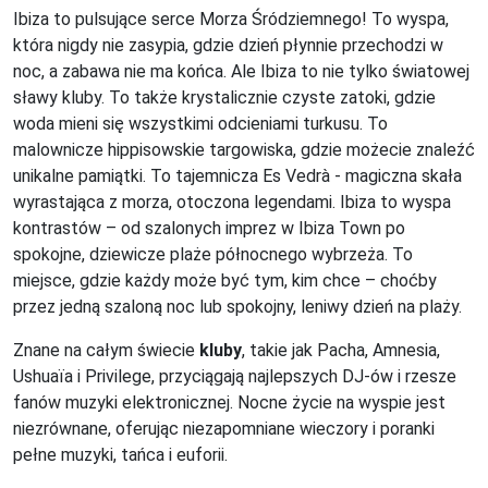
Ibiza to pulsujące serce Morza Śródziemnego! To wyspa,
która nigdy nie zasypia, gdzie dzień płynnie przechodzi w
noc, a zabawa nie ma końca. Ale Ibiza to nie tylko światowej
sławy kluby. To także krystalicznie czyste zatoki, gdzie
woda mieni się wszystkimi odcieniami turkusu. To
malownicze hippisowskie targowiska, gdzie możecie znaleźć
unikalne pamiątki. To tajemnicza Es Vedrà - magiczna skała
wyrastająca z morza, otoczona legendami. Ibiza to wyspa
kontrastów – od szalonych imprez w Ibiza Town po
spokojne, dziewicze plaże północnego wybrzeża. To
miejsce, gdzie każdy może być tym, kim chce – choćby
przez jedną szaloną noc lub spokojny, leniwy dzień na plaży.
Znane na całym świecie
kluby
, takie jak Pacha, Amnesia,
Ushuaïa i Privilege, przyciągają najlepszych DJ-ów i rzesze
fanów muzyki elektronicznej. Nocne życie na wyspie jest
niezrównane, oferując niezapomniane wieczory i poranki
pełne muzyki, tańca i euforii.