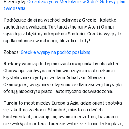
Przeczytaj:
Co zobaczyć w Mediolanie w 3 dni? Gotowy plan
zwiedzania
Podróżując dalej na wschód, odkryjesz
Grecję
- kolebkę
zachodniej cywilizacji. Tu starożytne ruiny Aten i Olimpii
sąsiadują z błękitnymi kopułami Santorini. Greckie wyspy to
raj dla miłośników mitologii, filozofii i... fety!
Zobacz:
Greckie wyspy na podróż poślubną
Bałkany
wnoszą do tej mieszanki swój unikalny charakter.
Chorwacja zachwyca średniowiecznymi miasteczkami i
krystalicznie czystymi wodami Adriatyku. Albania i
Czarnogóra , wciąż nieco tajemnicze dla masowej turystyki,
oferują nieodkryte plaże i autentyczne doświadczenia.
Turcja
to most między Europą a Azją, gdzie orient spotyka
się z kulturą zachodu. Stambuł , miasto na dwóch
kontynentach, oczaruje cię swoimi meczetami, bazarami i
niezwykłą atmosferą. Tureckie wybrzeże to nie tylko plaże,