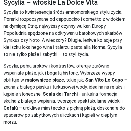
Sycylia – włoskie La Dolce Vita
Sycylia to kwintesencja śródziemnomorskiego stylu życia.
Poranki rozpoczynane od cappuccino i cornetto z widokiem
na dymiącą Etnę, najwyższy czynny wulkan Europy.
Popołudnia spędzone na odkrywaniu barokowych skarbów
Syrakuz czy Noto. A wieczory? Długie, leniwe kolacje przy
kieliszku lokalnego wina i talerzu pasta alla Norma. Sycylia
to nie tylko plaże i zabytki – to styl życia.
Sycylia, pełna uroków i kontrastów, oferuje zarówno
wspaniałe plaże, jak i bogatą historię. Wybrzeże wyspy
obfituje w
malownicze plaże
, takie jak:
San Vito Lo Capo
–
znana z białego piasku i turkusowej wody, idealna na relaks i
kąpiele słoneczne,
Scala dei Turchi
- unikalna formacja
skalna z białego wapienia, tworząca spektakularne widoki i
Cefalù
– urokliwe miasteczko z piękną plażą, doskonałe do
spacerów po zabytkowych uliczkach i kąpieli w ciepłym
morzu.